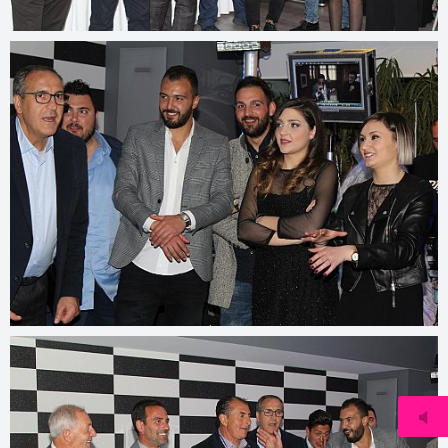
© 2022
vps604279.ovh.net/2017